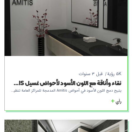
5K رؤية
قبل 3 سنوات
نقاء وأناقة مع اللون الأسود لأحواض غسيل AMITIS المتكاملة للمراكز العامة
يتيح دمج اللون الأسود في أحواض Amitis المدمجة للمراكز العامة تنظيفًا سهلًا مضادًا للبكتيريا نظرًا لتثبيته على الحائط. بتثبيت الحوض على الحائط ، لا داعي للتثبيت تحت العمل أو أحواض منفصلة ، وهذا يجعل تنظيف السطح السفلي للحوض أمرًا سهلاً. أيضًا ، يضمن استخدام منتجات Amitis المتكاملة عدم وجود طبقات في الحوض وأسطح العمل ، مما يقلل من احتمال تراكم البكتيريا في الأماكن المخفية. هذا المزيج ، بالإضافة إلى زيادة الصحة والسلامة في المراكز العامة ، يضيف أيضًا جمالًا وروعة للبيئة نظرًا لتصميمها الجميل والحديث.
رأي