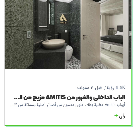
5.5K رؤية
قبل 3 سنوات
الباب الداخلي والغرور من AMITIS مزيج من الجمال والوظائف لمنزلك
أبواب Amitis مطلية بطلاء ملون مصنوع من أصباغ أصلية بسماكة من 3 إلى 5 مم لتمثيل جودة ومتانة المنتجات. تتمثل إحدى الميزات الأكثر وضوحًا لهذا المنتج في أنه من خلال إنشاء خطوط وخدوش على جميع أبواب منتجات علامة Amitis التجارية ، فإنها تختفي بسهولة بتلميع واحد فقط ، ويمكن حل إصلاحات الباب في نفس المكان بواسطة خبراء Amitis دون الحاجة إلى ذلك. للإشارة إلى المصنع ، فهو لا يسبب مشاكل للمشترين. أظهرت أبواب Amitis أداءً عالياً في الفلل والمساحات الخارجية ، مما يمنع أي هواء خارجي من دخول البيئة بسبب وجود العزل الحراري. أبواب Amitis الداخلية لها وضع صوتي ، بحيث لا تتسرب الأصوات الداخلية إلى البيئة الخارجية ، وفي الأماكن العلاجية ، فإن استخدام هذه الأنواع من الأبواب له قيمة عالية.
رأي