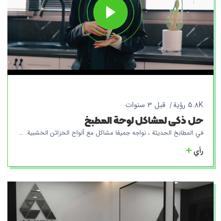
5.8K رؤية
قبل 3 سنوات
حل ذكي لمشاكل لوحة المطبخ
في المطابخ الحديثة ، نواجه جميعًا مشاكل مع ألواح الخزائن الخشبية. تحدث هذه المشكلات بشكل عام بسبب الهيكل الخشبي لهذه الصفائح وحساسيتها لاختراق الماء. يعد التعفن وتلف الألواح ونمو البكتيريا في مطابخنا من المشكلات الشائعة التي تسبب مخاوف لا حصر لها في الحفاظ على البيئة نظيفة. ولكن الآن وبسهولة وبحلول ذكية ، نحن في Amitis Group Of Factories مستعدون للقضاء على هذه المشاكل إلى الأبد. من خلال إنتاج لوحات Amitis المدمجة ، نسمح لك بتجربة مطبخك بسلام وثقة. وفقًا لاحتياجاتك ، تم تصميم لوحات Amitis المدمجة خصيصًا وإنتاجها بأبعاد وأحجام مختلفة. نظرًا لخصائصها الفريدة ، لا تمنع هذه الألواح تغلغل الماء فحسب ، بل تقلل أيضًا من التسوس ونمو البكتيريا. بهذه الطريقة ، باستخدام لوحات Amitis المدمجة ، ستقل مخاوفك بشأن الحفاظ على بيئة المطبخ نظيفة وستوفر لك بيئة صحية وجميلة. بالإضافة إلى ذلك ، يتم توصيل الحوض أيضًا بسلاسة باللوحات ويتم إنتاجه ببساطة وباللون والحجم الذي تختاره. مع خط إنتاج مصانع Amitis ، تصل الأحواض المتكاملة إلى منزلك بألوان وتصميمات مختلفة. ستقودك الثقة في جودة Amitis إلى تجربة فريدة من نوعها للأطباق المدمجة في مطبخك بسهولة وثقة. مع Amitis ، انسى المشاكل وجرب الجودة في مطبخك. أيضًا ، نحاول دائمًا تلبية احتياجاتك في تصميم وإنتاج لوحات المطبخ المتكاملة من خلال التحسين المستمر للتكنولوجيا واستخدام مواد عالية الجودة.
رأي