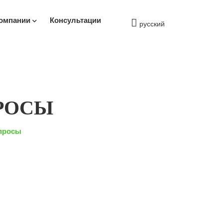
омпании
Консультации
русский
РОСЫ
просы