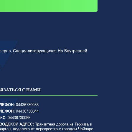
йнеров, Специализирующихся На Внутренней
ВЯЗАТЬСЯ С НАМИ
ЛЕФОН:
04436730033
ЛЕФОН:
04436730044
КС:
04436730055
ВОДСКОЙ АДРЕС:
Транзитная дорога из Тебриза в
зарган, недалеко от перекрестка с городом Чайпаре.