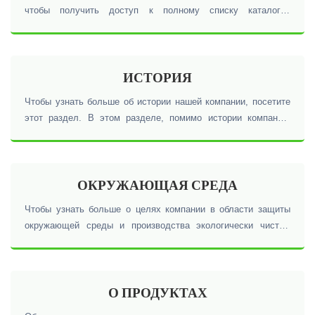
чтобы получить доступ к полному списку каталогов
компании, а также скачать их. В этом разделе список всех
товаров компании доступен в виде каталога и вы можете их
скачать.
ИСТОРИЯ
Чтобы узнать больше об истории нашей компании, посетите
этот раздел. В этом разделе, помимо истории компании,
также рассматриваются миссия и цели компании,
осуществляемая деятельность и услуги, предоставляемые
компанией.
ОКРУЖАЮЩАЯ СРЕДА
Чтобы узнать больше о целях компании в области защиты
окружающей среды и производства экологически чистых
продуктов, пожалуйста, обратитесь к этому разделу.
О ПРОДУКТАХ