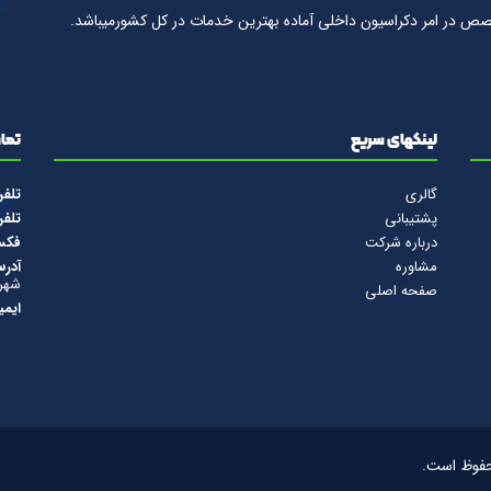
صص در امر دكراسيون داخلى آماده بهترين خدمات در كل كشورمیباشد.
لینکهای سریع
تماس
گالری
تلف
پشتیبانی
تلف
درباره شرکت
فک
مشاوره
آدرس
شهرس
صفحه اصلی
ایمی