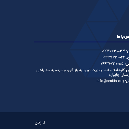
 با ما
ن:
04436730033
ن:
04436730044
س:
04436730055
 کارخانه:
جاده ترانزیت تبریز به بازرگان، نرسیده به سه راهی
تان چایپاره
ل:
info@amitis.org
زبان