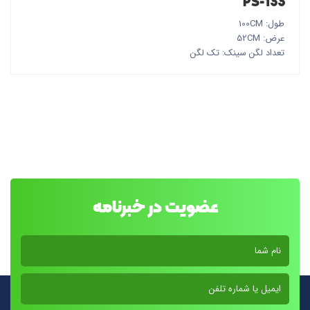
PS-133
طول: 100CM
عرض: 52CM
تعداد لگن سینک: تک لگن
عضویت در خبرنامه