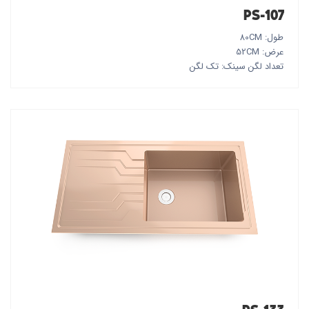
PS-107
طول: 80CM
عرض: 52CM
تعداد لگن سینک: تک لگن