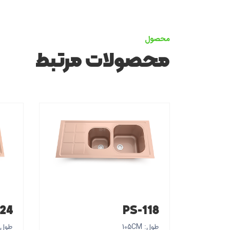
محصول
محصولات مرتبط
124
PS-118
طول: 105CM
طول: 0CM