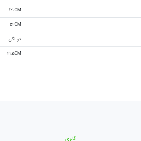
120CM
52CM
دو لگن
21.5CM
گالری