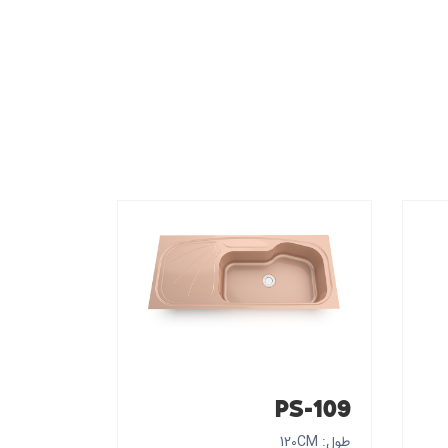
PS-109
طول: 120CM