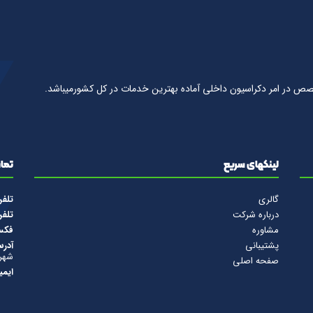
صص در امر دكراسيون داخلى آماده بهترين خدمات در كل كشورمیباشد.
لینکهای سریع
تماس
گالری
تلف
درباره شرکت
تلف
مشاوره
فک
پشتیبانی
آدرس
شهرس
صفحه اصلی
ایمی