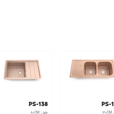
PS-138
PS-
12
طول: 80CM