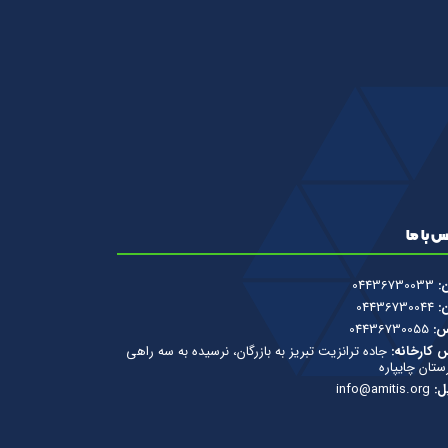
 با ما
ن:
04436730033
ن:
04436730044
س:
04436730055
 کارخانه:
جاده ترانزیت تبریز به بازرگان، نرسیده به سه راهی
تان چایپاره
ل:
info@amitis.org