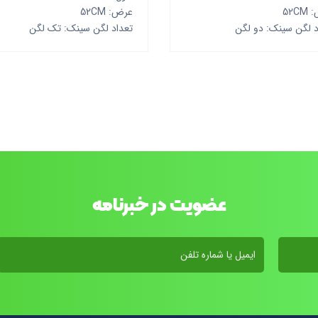
52C
عرض: 52CM
د لگن سینک: دو لگن
تعداد لگن سینک: تک لگن
عضویت در خبرنامه