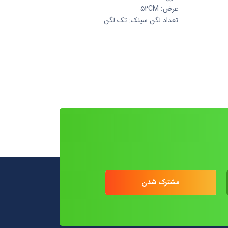
عرض: 52CM
تعداد لگن سینک: تک لگن
مشترک شدن