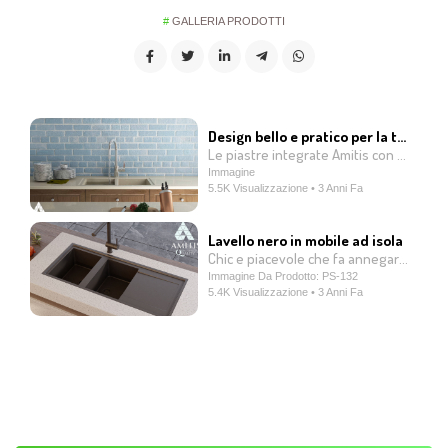
GALLERIA PRODOTTI
Design bello e pratico per la tua cucina
Le piastre integrate Amitis con lavello integrato sono uno dei prodotti di qualità e commerciabili della nostra azienda. Queste piastre sono prodotte in un unico pezzo utilizzando una tecnologia di produzione avanzata e, a differenza di altri prodotti, il lavello non è installato separatamente dalla piastra. Piuttosto, la piastra e il lavello vengono prodotti in modo integrato e consegnati ai clienti in un unico pezzo. Questa caratteristica unica comporta l'assenza di scanalature e giunture tra la piastra e il lavello, che rende il ritorno dell'acqua all'interno del lavello facilmente indirizzato verso le condutture fognarie e prevenendo la creazione di zone cutanee per i batteri. Inoltre, queste piastre sono dotate di antibatterico compatibile con qualsiasi tipo di detersivo. Ciò significa che è possibile utilizzare qualsiasi tipo di detergente domestico per lavare lo schermo e il lavello senza preoccuparsi dei suoi effetti sulla superficie dello schermo e del lavello. Scegliendo le piastre integrate Amitis con lavello integrato, oltre a creare una cucina bella e leggera, avrai nella tua cucina servizi igienici migliori, che consentiranno agli utenti di lavorare nella loro cucina in modo semplice e agevole.
Immagine
5.5K Visualizzazione • 3 Anni Fa
Lavello nero in mobile ad isola
Chic e piacevole che fa annegare dalla felicità ogni cuoco.
Immagine Da Prodotto: PS-132
5.4K Visualizzazione • 3 Anni Fa