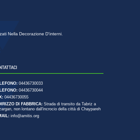
zzati Nella Decorazione D'interni.
NTATTACI
LEFONO:
04436730033
LEFONO:
04436730044
X:
04436730055
DIRIZZO DI FABBRICA:
Strada di transito da Tabriz a
argan, non lontano dall'incrocio della città di Chaypareh
MAIL:
info@amitis.org