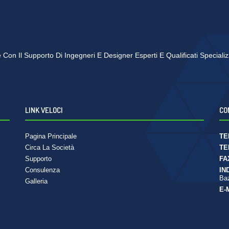
se Con Il Supporto Di Ingegneri E Designer Esperti E Qualificati Speciali
LINK VELOCI
CO
Pagina Principale
TE
Circa La Società
TE
Supporto
FA
Consulenza
IN
Baz
Galleria
E-