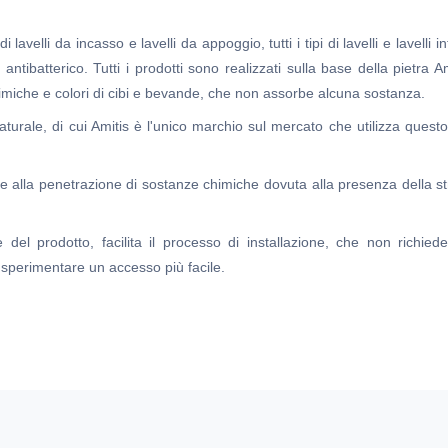
lavelli da incasso e lavelli da appoggio, tutti i tipi di lavelli e lavelli in
o antibatterico. Tutti i prodotti sono realizzati sulla base della pietra
 chimiche e colori di cibi e bevande, che non assorbe alcuna sostanza.
naturale, di cui Amitis è l'unico marchio sul mercato che utilizza ques
ità e alla penetrazione di sostanze chimiche dovuta alla presenza della stru
tole del prodotto, facilita il processo di installazione, che non ric
o sperimentare un accesso più facile.