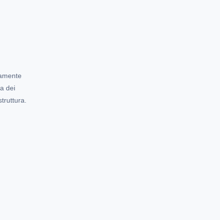
aramente
ra dei
truttura.