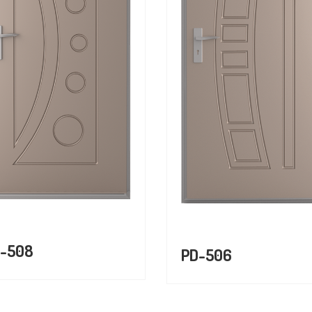
-508
PD-506