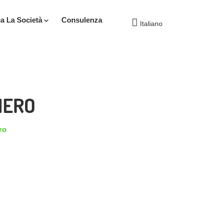
ca La Società
Consulenza
Italiano
MERO
ro