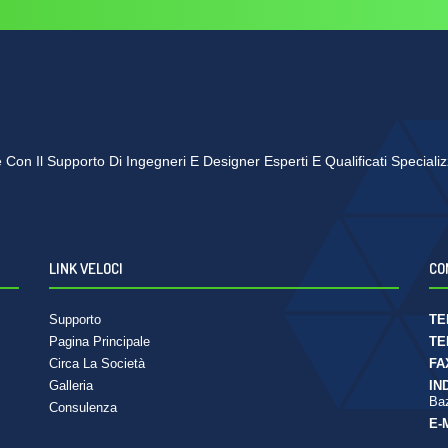
se Con Il Supporto Di Ingegneri E Designer Esperti E Qualificati Speciali
LINK VELOCI
CO
Supporto
TE
Pagina Principale
TE
Circa La Società
FA
Galleria
IN
Baz
Consulenza
E-