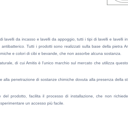
lavelli da incasso e lavelli da appoggio, tutti i tipi di lavelli e lavelli in
o antibatterico. Tutti i prodotti sono realizzati sulla base della pietra
 chimiche e colori di cibi e bevande, che non assorbe alcuna sostanza.
naturale, di cui Amitis è l'unico marchio sul mercato che utilizza ques
ità e alla penetrazione di sostanze chimiche dovuta alla presenza della stru
tole del prodotto, facilita il processo di installazione, che non ric
o sperimentare un accesso più facile.