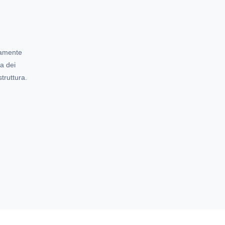
aramente
ra dei
truttura.