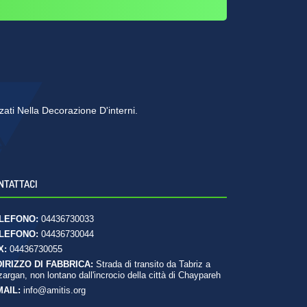
zzati Nella Decorazione D'interni.
NTATTACI
LEFONO:
04436730033
LEFONO:
04436730044
X:
04436730055
DIRIZZO DI FABBRICA:
Strada di transito da Tabriz a
argan, non lontano dall'incrocio della città di Chaypareh
MAIL:
info@amitis.org