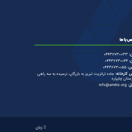
 با ما
ن:
04436730033
ن:
04436730044
س:
04436730055
 کارخانه:
جاده ترانزیت تبریز به بازرگان، نرسیده به سه راهی
تان چایپاره
ل:
info@amitis.org
زبان