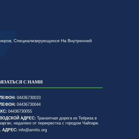
йнеров, Специализирующихся На Внутренней
ВЯЗАТЬСЯ С НАМИ
ЛЕФОН:
04436730033
ЛЕФОН:
04436730044
КС:
04436730055
ВОДСКОЙ АДРЕС:
Транзитная дорога из Тебриза в
зарган, недалеко от перекрестка с городом Чайпаре.
. АДРЕС:
info@amitis.org