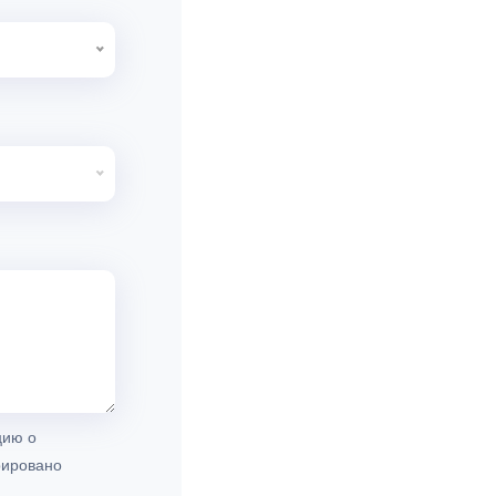
цию о
рировано