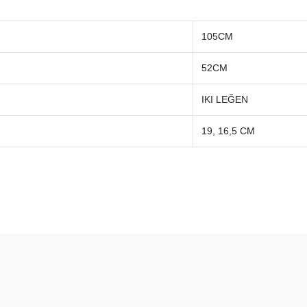
105CM
52CM
IKI LEĞEN
19, 16,5 CM