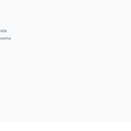
ilde
 basma