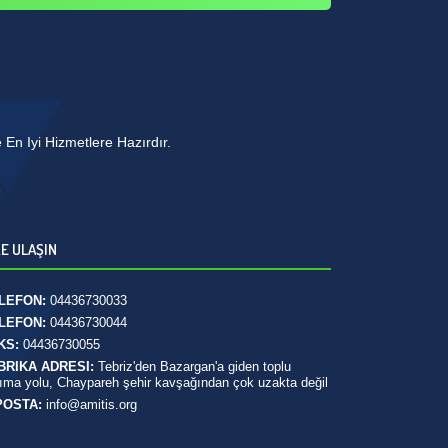
n Iyi Hizmetlere Hazırdır.
ZE ULAŞIN
LEFON:
04436730033
LEFON:
04436730044
KS:
04436730055
BRIKA ADRESI:
Tebriz'den Bazargan'a giden toplu
ıma yolu, Chaypareh şehir kavşağından çok uzakta değil
POSTA:
info@amitis.org