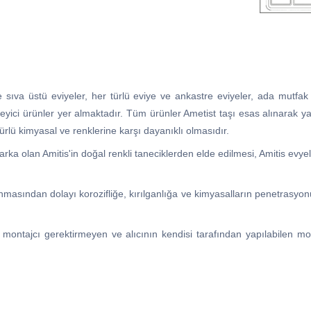
 sıva üstü eviyeler, her türlü eviye ve ankastre eviyeler, ada mutfak t
önleyici ürünler yer almaktadır. Tüm ürünler Ametist taşı esas alınarak y
rlü kimyasal ve renklerine karşı dayanıklı olmasıdır.
ka olan Amitis'in doğal renkli taneciklerden elde edilmesi, Amitis evyel
nmasından dolayı korozifliğe, kırılganlığa ve kimyasalların penetrasyo
, montajcı gerektirmeyen ve alıcının kendisi tarafından yapılabilen mon