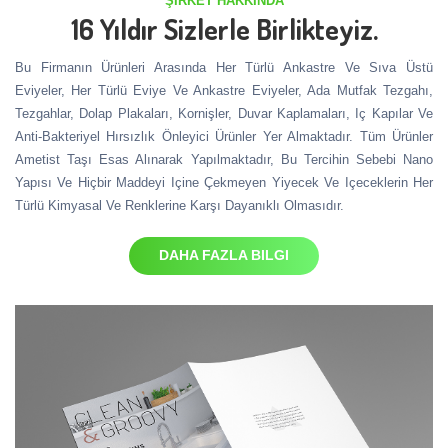
ŞIRKET HAKKINDA
16 Yıldır Sizlerle Birlikteyiz.
Bu Firmanın Ürünleri Arasında Her Türlü Ankastre Ve Sıva Üstü
Eviyeler, Her Türlü Eviye Ve Ankastre Eviyeler, Ada Mutfak Tezgahı,
Tezgahlar, Dolap Plakaları, Kornişler, Duvar Kaplamaları, Iç Kapılar Ve
Anti-Bakteriyel Hırsızlık Önleyici Ürünler Yer Almaktadır. Tüm Ürünler
Ametist Taşı Esas Alınarak Yapılmaktadır, Bu Tercihin Sebebi Nano
Yapısı Ve Hiçbir Maddeyi Içine Çekmeyen Yiyecek Ve Içeceklerin Her
Türlü Kimyasal Ve Renklerine Karşı Dayanıklı Olmasıdır.
DAHA FAZLA BILGI