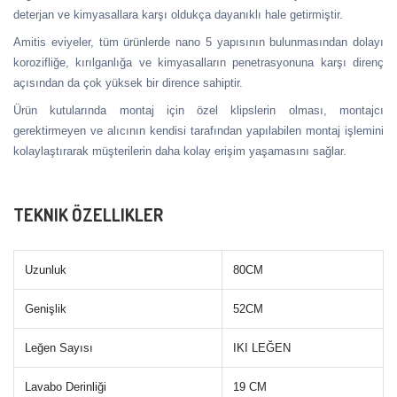
deterjan ve kimyasallara karşı oldukça dayanıklı hale getirmiştir.
Amitis eviyeler, tüm ürünlerde nano 5 yapısının bulunmasından dolayı
korozifliğe, kırılganlığa ve kimyasalların penetrasyonuna karşı direnç
açısından da çok yüksek bir dirence sahiptir.
Ürün kutularında montaj için özel klipslerin olması, montajcı
gerektirmeyen ve alıcının kendisi tarafından yapılabilen montaj işlemini
kolaylaştırarak müşterilerin daha kolay erişim yaşamasını sağlar.
TEKNIK ÖZELLIKLER
Uzunluk
80CM
Genişlik
52CM
Leğen Sayısı
IKI LEĞEN
Lavabo Derinliği
19 CM