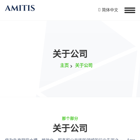
简体中文
关于公司
主页
关于公司
那个部分
关于公司