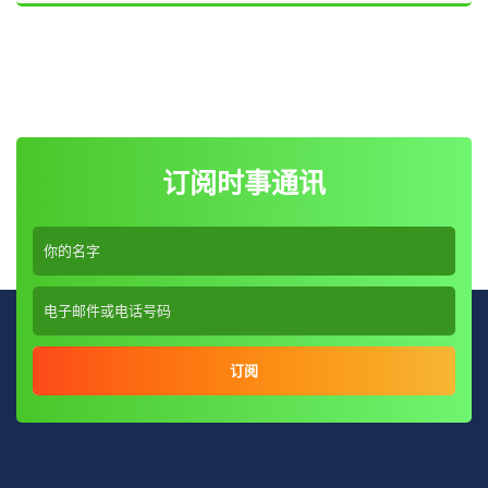
订阅时事通讯
订阅