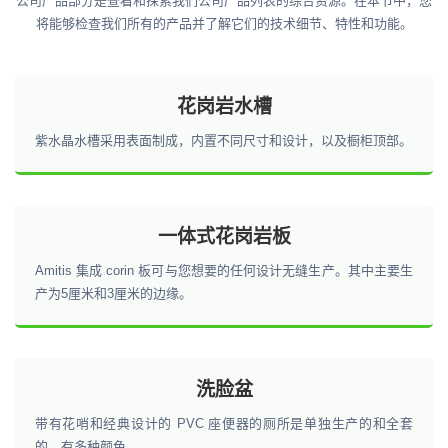
公司产品部分是查看和探索我们公司产品列表的综合资源。在本节中，您
将能够检查我们所有的产品并了解它们的技术细节、特性和功能。
花岗岩水槽
紫水晶水槽采用表面制成，内置不同尺寸和设计，以及橱柜顶部。
一体式花岗岩板
Amitis 集成 corin 板可与您想要的任何设计无缝生产。其中主要生
产为5厘米和3厘米的边缘。
洗脸盆
带有花哨和经典设计的 PVC 座便器的厕所是单独生产的和全套
的，有多种颜色。