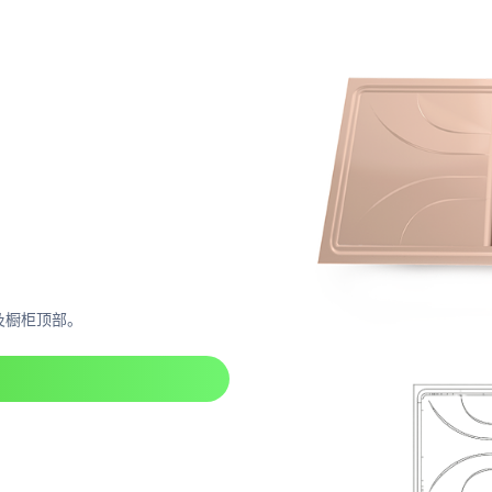
及橱柜顶部。