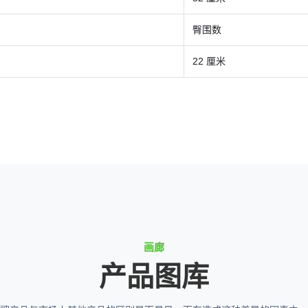
臀围数
22 厘米
画廊
产品图库