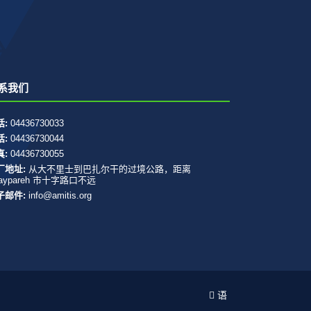
系我们
话:
04436730033
话:
04436730044
真:
04436730055
厂地址:
从大不里士到巴扎尔干的过境公路，距离
aypareh 市十字路口不远
子邮件:
info@amitis.org
语