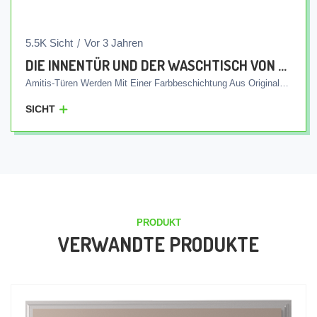
5.5K Sicht
Vor 3 Jahren
DIE INNENTÜR UND DER WASCHTISCH VON AMITIS SIND EINE KOMBINATION AUS SCHÖNHEIT UND FUNKTIONALITÄT FÜR IHR ZUHAUSE
Amitis-Türen Werden Mit Einer Farbbeschichtung Aus Originalpigmenten In Einer Dicke Von 3 Bis 5 Mm Lackiert, Um Die Qualität Und Haltbarkeit Der Produkte Darzustellen. Eines Der Offensichtlichsten Merkmale Dieses Produkts Besteht Darin, Dass Durch Die Entstehung Von Linien Und Kratzern Auf Allen Türen Von Amitis-Markenprodukten Diese Mit Nur Einem Poliervorgang Leicht Verschwinden Und Die Türreparaturen Von Amitis-Experten Ohne Notwendigkeit An Derselben Stelle Durchgeführt Werden Können Sich Auf Die Fabrik Zu Beziehen. Es Bereitet Den Käufern Keine Probleme. Amitis-Türen Haben In Villen Und Außenbereichen Eine Hohe Leistung Gezeigt, Da Sie Aufgrund Der Vorhandenen Wärmedämmung Verhindern, Dass Außenluft In Die Umgebung Gelangt. Die Innentüren Von Amitis Verfügen Über Einen Akustischen Modus, Sodass Die Innengeräusche Nicht An Die Außenumgebung Dringen. In Therapeutischen Räumen Wird Der Einsatz Dieser Art Von Türen Sehr Geschätzt.
SICHT
PRODUKT
VERWANDTE PRODUKTE