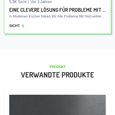
5.9K Sicht
Vor 3 Jahren
EINE CLEVERE LÖSUNG FÜR PROBLEME MIT KÜCHENSCHRANKPLATTEN
In Modernen Küchen Haben Wir Alle Probleme Mit Holzverkleidungen. Diese Probleme Werden Im Allgemeinen Durch Die Holzstruktur Dieser Platten Und Ihre Empfindlichkeit Gegenüber Dem Eindringen Von Wasser Verursacht. Verrottung, Zerstörung Von Tellern Und Bakterienwachstum In Unseren Küchen Sind Häufige Probleme, Die Unzählige Bedenken Hinsichtlich Der Sauberkeit Der Umwelt Hervorrufen. Aber Jetzt Sind Wir Bei Der Amitis Group Of Factories Bereit, Diese Probleme Einfach Und Mit Einer Intelligenten Lösung Für Immer Zu Beseitigen. Durch Die Herstellung Integrierter Amitis-Paneele Ermöglichen Wir Ihnen, Ihre Küche Mit Ruhe Und Vertrauen Zu Erleben. Je Nach Bedarf Werden Die Integrierten Platten Von Amitis Individuell Entworfen Und In Verschiedenen Abmessungen Und Größen Hergestellt. Aufgrund Ihrer Einzigartigen Eigenschaften Verhindern Diese Platten Nicht Nur Das Eindringen Von Wasser, Sondern Minimieren Auch Fäulnis Und Bakterienwachstum. Auf Diese Weise Werden Durch Die Verwendung Integrierter Amitis-Platten Ihre Sorgen Hinsichtlich Der Sauberkeit Der Küchenumgebung Minimiert Und Sie Erhalten Eine Gesunde Und Schöne Umgebung. Darüber Hinaus Ist Auch Die Spüle Nahtlos Mit Den Platten Verbunden Und Wird Schlicht Und In Der Farbe Und Größe Ihrer Wahl Gefertigt. Mit Der Produktionslinie Der Amitis-Fabriken Gelangen Integrierte Spülen In Verschiedenen Farben Und Designs Zu Ihnen Nach Hause. Wenn Sie Auf Die Qualität Von Amitis Vertrauen, Werden Sie Ganz Einfach Und Sicher Zu Einem Einzigartigen Erlebnis Mit Integrierten Tellern In Ihrer Küche Gelangen. Vergessen Sie Mit Amitis Probleme Und Erleben Sie Qualität In Ihrer Küche. Darüber Hinaus Sind Wir Stets Bestrebt, Ihre Anforderungen Bei Der Gestaltung Und Herstellung Integrierter Küchenpaneele Durch Kontinuierliche Verbesserung Der Technologie Und Verwendung Hochwertiger Materialien Zu Erfüllen.
SICHT
PRODUKT
VERWANDTE PRODUKTE