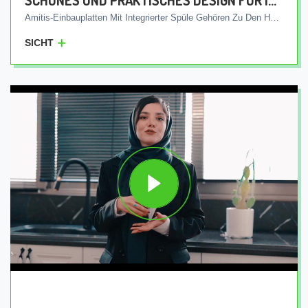
SCHÖNES UND PRAKTISCHES DESIGN FÜR IHRE KÜCHE
Amitis-Einbauplatten Mit Integrierter Spüle Gehören Zu Den Hochwertigen Und Marktfähigen Produkten Unseres Unternehmens. Diese Platten Werden Mit Fortschrittlicher Produktionstechnologie In Einem Stück Hergestellt Und Im Gegensatz Zu Anderen Produkten Wird Die Spüle Nicht Separat An Der Platte Installiert. Vielmehr Werden Teller Und Spüle Integriert Hergestellt Und Als Ganzes An Den Kunden Geliefert. Dieses Einzigartige Merkmal Bedeutet, Dass Zwischen Der Platte Und Dem Spülbecken Keine Rillen Und Nähte Vorhanden Sind, Wodurch Der Rückfluss Des Wassers Aus Dem Spülbecken Leicht In Die Abwasserrohre Geleitet Wird Und Die Bildung Von Hautbereichen Für Bakterien Verhindert Wird. Darüber Hinaus Sind Diese Teller Mit Antibakterieller Wirkung Ausgestattet, Die Mit Jeder Art Von Reinigungsmittel Kompatibel Ist. Das Bedeutet, Dass Sie Zum Waschen Des Bildschirms Und Des Spülbeckens Jedes Haushaltswaschmittel Verwenden Können, Ohne Sich Gedanken Über Die Auswirkungen Auf Die Oberfläche Des Bildschirms Und Des Waschbeckens Machen Zu Müssen. Wenn Sie Sich Für Amitis-Einbauplatten Mit Integrierter Spüle Entscheiden, Schaffen Sie Nicht Nur Eine Schöne Und Helle Küche, Sondern Verfügen Auch Über Bessere Sanitäranlagen In Ihrer Küche, Die Es Den Benutzern Ermöglichen, Einfach Und Bequem In Ihrer Küche Zu Arbeiten.
SICHT