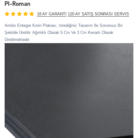
PI-Roman
18 AY GARANTI
120 AY SATIŞ SONRASI SERVIS
Amitis Entegre Korin Plakası, Istediğiniz Tasarım Ile Sorunsuz Bir
Şekilde Üretilir. Ağırlıklı Olarak 5 Cm Ve 3 Cm Kenarlı Olarak
Üretilmektedir.