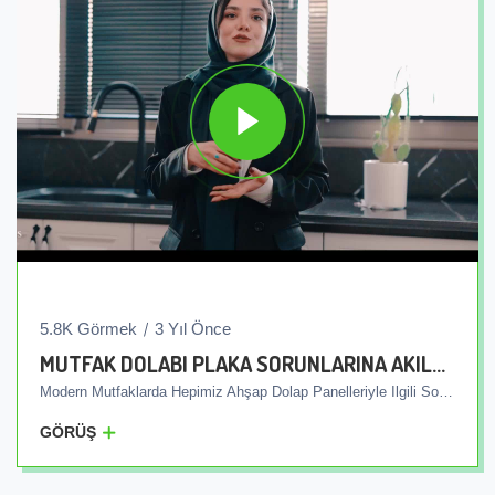
5.8K Görmek
3 Yıl Önce
MUTFAK DOLABI PLAKA SORUNLARINA AKILLI ÇÖZÜM
Modern Mutfaklarda Hepimiz Ahşap Dolap Panelleriyle Ilgili Sorunlarla Karşılaşıyoruz. Bu Sorunlar Genellikle Bu Levhaların Ahşap Yapısından Ve Su Geçirme Hassasiyetinden Kaynaklanmaktadır. Mutfaklarımızda Çürüme, Tabakların Bozulması Ve Bakteri Üremesi, Çevreyi Temiz Tutma Konusunda Sayısız Endişeye Neden Olan Yaygın Sorunlardır. Ama Şimdi Kolayca Ve Akıllı Bir Çözümle Amitis Fabrika Grubu Olarak Bu Sorunları Sonsuza Dek Ortadan Kaldırmaya Hazırız. Amitis Entegre Panel Üretimi Ile Mutfağınızı Huzur Ve Güvenle Yaşamanızı Sağlıyoruz. Amitis Entegre Plakalar Ihtiyaçlarınıza Göre Farklı Ölçü Ve Ölçülerde Özel Olarak Tasarlanıp Üretilmektedir. Eşsiz Özellikleri Nedeniyle, Bu Plakalar Yalnızca Su Girişini Engellemekle Kalmaz, Aynı Zamanda Çürümeyi Ve Bakteri Üremesini De En Aza Indirir. Bu Sayede Amitis Entegre Plakalar Kullanılarak Mutfak Ortamını Temiz Tutma Endişeniz En Aza Indirilecek, Size Sağlıklı Ve Güzel Bir Ortam Sağlayacaktır. Ayrıca Eviye De Plakalarla Sorunsuz Bir Şekilde Birleşiyor Ve Sade Bir Şekilde Ve Istediğiniz Renk Ve Ölçüde Üretiliyor. Amitis Fabrikalarının Üretim Bandı Ile Ankastre Eviyeler Farklı Renk Ve Desenlerde Evinize Geliyor. Amitis'in Kalitesine Güvenmek Sizi Mutfağınızda Benzersiz Bir Entegre Tabak Deneyimine Kolayca Ve Güvenle Götürecektir. Amitis Ile Mutfağınızda Sorunları Unutun, Kaliteyi Yaşayın. Ayrıca Entegre Mutfak Paneli Tasarımı Ve Üretimi Konusunda Da Sürekli Gelişen Teknoloji Ve Üstün Kaliteli Malzemeler Kullanarak Ihtiyaçlarınızı Her Zaman Karşılamaya Çalışıyoruz.
GÖRÜŞ