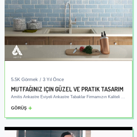
5.5K Görmek
3 Yıl Önce
MUTFAĞINIZ IÇIN GÜZEL VE PRATIK TASARIM
Amitis Ankastre Eviyeli Ankastre Tabaklar Firmamızın Kaliteli Ve Pazarlanabilir Ürünlerindendir. Bu Levhalar Ileri Üretim Teknolojisi Kullanılarak Tek Parça Olarak Üretilmekte Olup, Diğer Ürünlerin Aksine Eviye Levhaya Ayrı Monte Edilmemektedir. Bunun Yerine Tabak Ve Eviye Entegre Bir Şekilde Üretilerek Yekpare Olarak Müşteriye Teslim Edilmektedir. Bu Benzersiz Özellik, Plaka Ile Lavabo Arasında Oluk Ve Ek Yerlerinin Olmaması Anlamına Gelir, Bu Da Lavabonun Içindeki Suyun Kolayca Kanalizasyon Borularına Yönlendirilmesini Sağlar Ve Bakteriler Için Cilt Bölgelerinin Oluşmasını Engeller. Ayrıca Bu Tabaklar Her Türlü Deterjanla Uyumlu Antibakteriyel Özelliktedir. Bu, Ekranın Ve Lavabonun Yüzeyindeki Etkilerinden Endişe Etmeden Ekranı Ve Lavaboyu Yıkamak Için Her Türlü Ev Tipi Deterjanı Kullanabileceğiniz Anlamına Gelir. Entegre Lavabolu Amitis Ankastre Plakaları Seçerek, Güzel Ve Hafif Bir Mutfak Yaratmanın Yanı Sıra, Mutfağınızda Daha Iyi Sıhhi Olanaklara Sahip Olacaksınız, Bu Da Kullanıcıların Mutfaklarında Kolayca Ve Kolaylıkla Çalışmasına Olanak Tanıyacak.
GÖRÜŞ