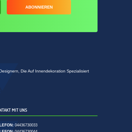
ABONNIEREN
esignern, Die Auf Innendekoration Spezialisiert
NTAKT MIT UNS
LEFON:
04436730033
LEFON:
04436730044