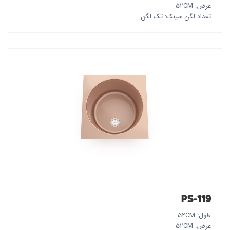
عرض: 52CM
تعداد لگن سینک: تک لگن
PS-119
طول: 52CM
عرض: 52CM