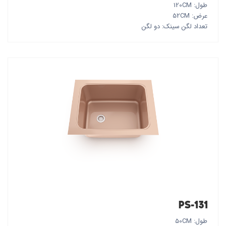
طول: 120CM
عرض: 52CM
تعداد لگن سینک: دو لگن
PS-131
طول: 50CM