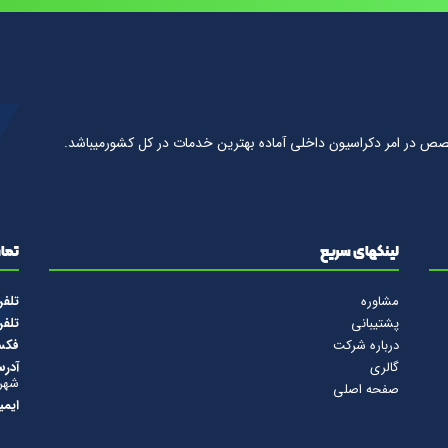
صص در امر دكراسيون داخلى آماده بهترين خدمات در كل كشورمیباشد.
لینکهای سریع
تماس
مشاوره
تلف
پشتیبانی
تلف
درباره شرکت
فک
گالری
آدرس
شهرس
صفحه اصلی
ایمی