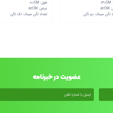
13
طول: 100CM
52C
عرض: 52CM
د لگن سینک: دو لگن
تعداد لگن سینک: تک لگن
عضویت در خبرنامه