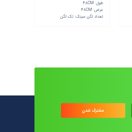
طول: 48CM
عرض: 48CM
تعداد لگن سینک: تک لگن
مشترک شدن