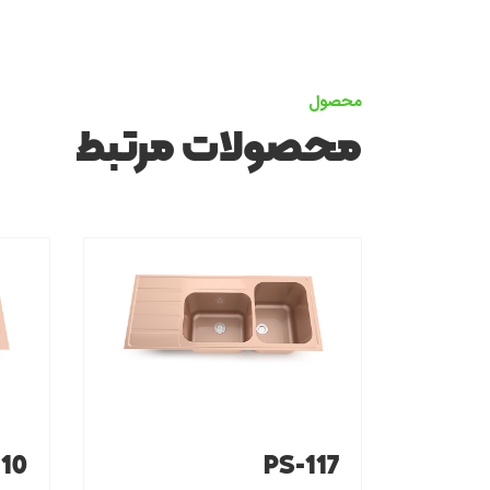
محصول
محصولات مرتبط
110
PS-117