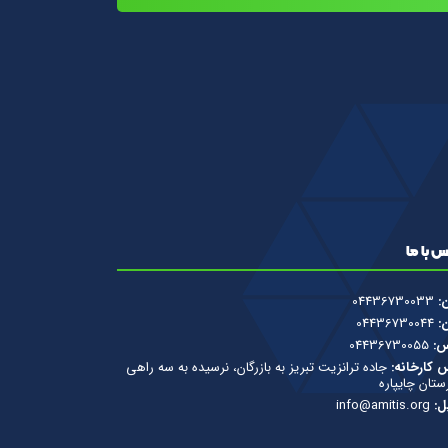
 با ما
ن:
04436730033
ن:
04436730044
س:
04436730055
 کارخانه:
جاده ترانزیت تبریز به بازرگان، نرسیده به سه راهی
تان چایپاره
ل:
info@amitis.org