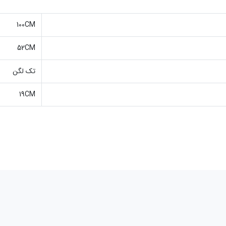
100CM
52CM
تک لگن
19CM