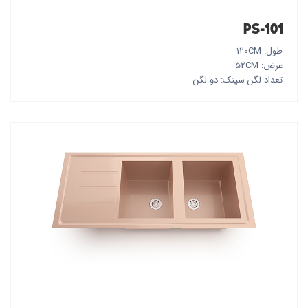
PS-101
طول: 120CM
عرض: 52CM
تعداد لگن سینک: دو لگن