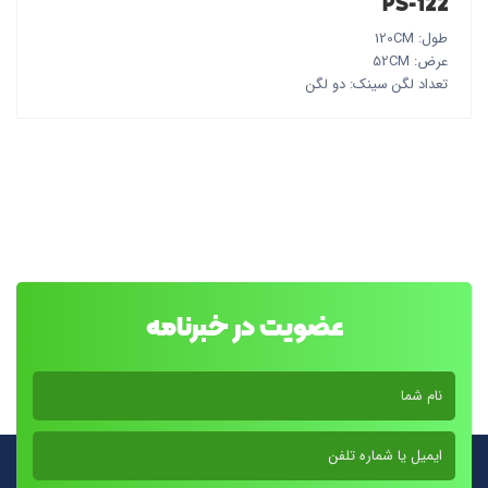
PS-122
طول: 120CM
عرض: 52CM
تعداد لگن سینک: دو لگن
عضویت در خبرنامه