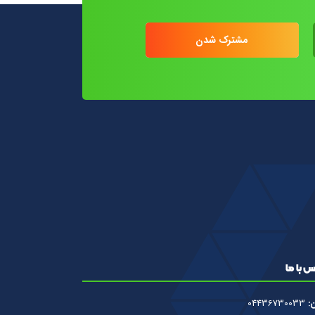
مشترک شدن
 با ما
ن:
04436730033