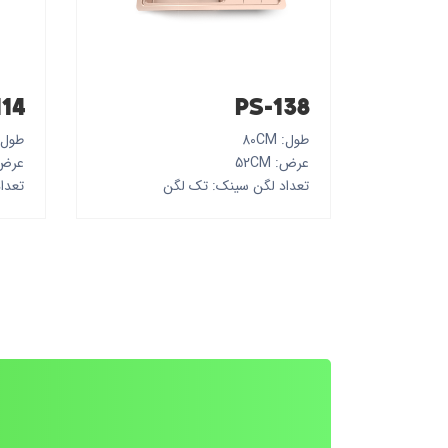
114
PS-138
طول: 80CM
طول: CM
عرض: 52CM
عرض: M
تعداد لگن سینک: تک لگن
تعدا