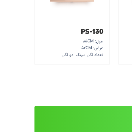
PS-130
طول: 85CM
عرض: 52CM
تعداد لگن سینک: دو لگن