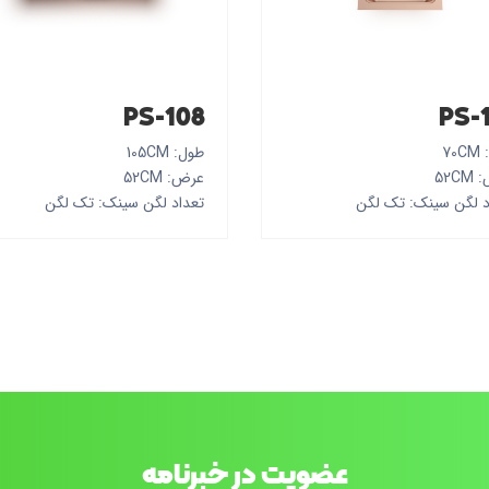
PS-108
PS-
70
طول: 105CM
52C
عرض: 52CM
د لگن سینک: تک لگن
تعداد لگن سینک: تک لگن
عضویت در خبرنامه