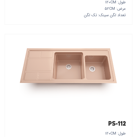
طول: 120CM
عرض: 52CM
تعداد لگن سینک: تک لگن
PS-112
طول: 120CM