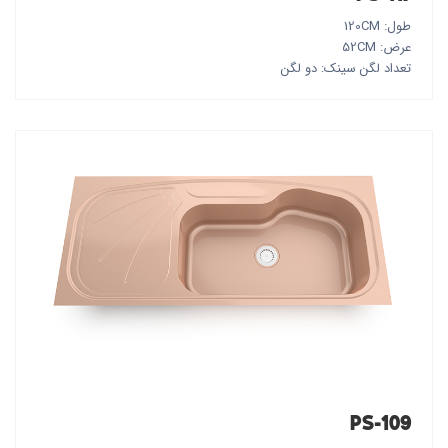
طول: 120CM
عرض: 52CM
تعداد لگن سینک: دو لگن
PS-109