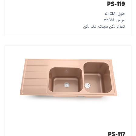
PS-119
طول: 52CM
عرض: 52CM
تعداد لگن سینک: تک لگن
PS-117