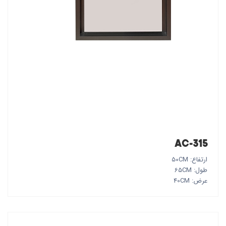
AC-315
ارتفاع: 50CM
طول: 65CM
عرض: 40CM