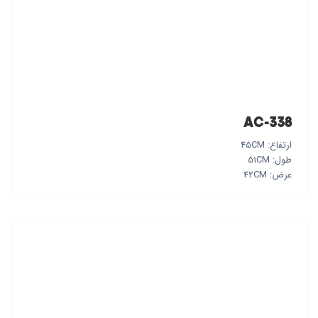
AC-338
ارتفاع: 45CM
طول: 51CM
عرض: 42CM