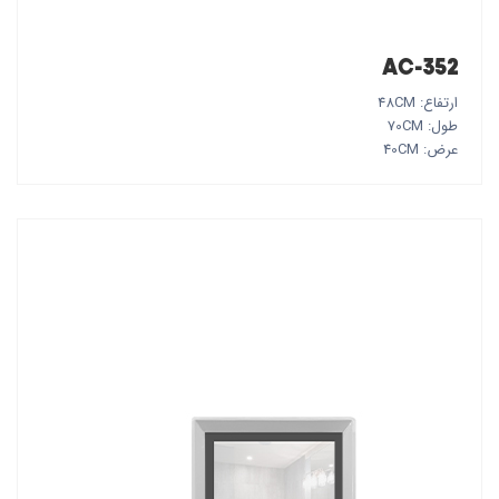
AC-352
ارتفاع: 48CM
طول: 70CM
عرض: 40CM