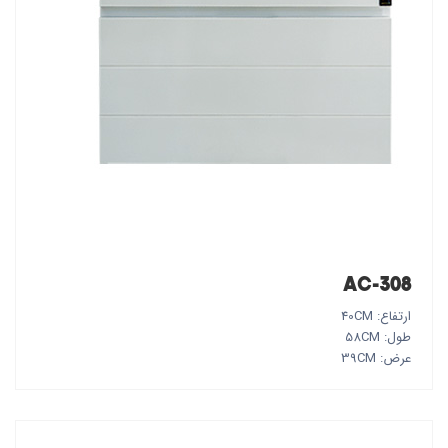
AC-308
ارتفاع: 40CM
طول: 58CM
عرض: 39CM