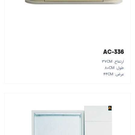
AC-336
ارتفاع: 37CM
طول: 80CM
عرض: 44CM