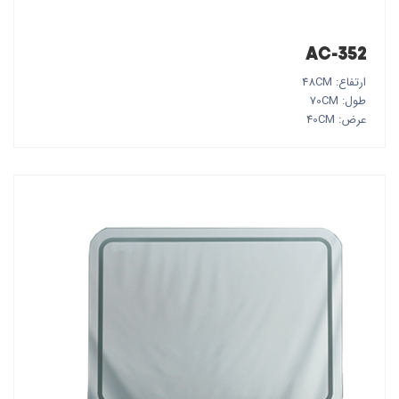
AC-352
ارتفاع: 48CM
طول: 70CM
عرض: 40CM