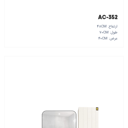
AC-352
ارتفاع: 48CM
طول: 70CM
عرض: 40CM