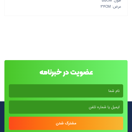
طول: 55CM
عرض: 34CM
عضویت در خبرنامه
مشترک شدن