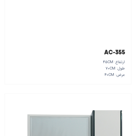
AC-355
ارتفاع: 45CM
طول: 70CM
عرض: 40CM