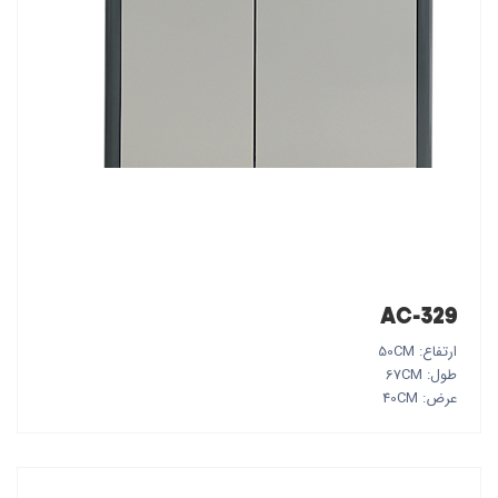
AC-329
ارتفاع: 50CM
طول: 67CM
عرض: 40CM