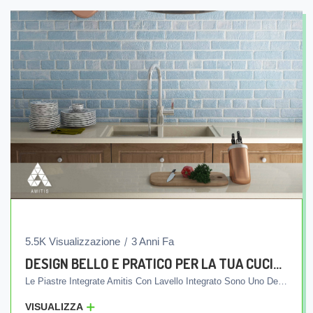
5.5K Visualizzazione
3 Anni Fa
DESIGN BELLO E PRATICO PER LA TUA CUCINA
Le Piastre Integrate Amitis Con Lavello Integrato Sono Uno Dei Prodotti Di Qualità E Commerciabili Della Nostra Azienda. Queste Piastre Sono Prodotte In Un Unico Pezzo Utilizzando Una Tecnologia Di Produzione Avanzata E, A Differenza Di Altri Prodotti, Il Lavello Non È Installato Separatamente Dalla Piastra. Piuttosto, La Piastra E Il Lavello Vengono Prodotti In Modo Integrato E Consegnati Ai Clienti In Un Unico Pezzo. Questa Caratteristica Unica Comporta L'assenza Di Scanalature E Giunture Tra La Piastra E Il Lavello, Che Rende Il Ritorno Dell'acqua All'interno Del Lavello Facilmente Indirizzato Verso Le Condutture Fognarie E Prevenendo La Creazione Di Zone Cutanee Per I Batteri. Inoltre, Queste Piastre Sono Dotate Di Antibatterico Compatibile Con Qualsiasi Tipo Di Detersivo. Ciò Significa Che È Possibile Utilizzare Qualsiasi Tipo Di Detergente Domestico Per Lavare Lo Schermo E Il Lavello Senza Preoccuparsi Dei Suoi Effetti Sulla Superficie Dello Schermo E Del Lavello. Scegliendo Le Piastre Integrate Amitis Con Lavello Integrato, Oltre A Creare Una Cucina Bella E Leggera, Avrai Nella Tua Cucina Servizi Igienici Migliori, Che Consentiranno Agli Utenti Di Lavorare Nella Loro Cucina In Modo Semplice E Agevole.
VISUALIZZA