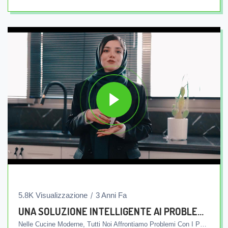
5.8K Visualizzazione
3 Anni Fa
UNA SOLUZIONE INTELLIGENTE AI PROBLEMI DELLA PIASTRA DELL'ARMADIO DA CUCINA
Nelle Cucine Moderne, Tutti Noi Affrontiamo Problemi Con I Pannelli Dei Mobili In Legno. Questi Problemi Sono Generalmente Causati Dalla Struttura In Legno Di Queste Lastre E Dalla Loro Sensibilità Alla Penetrazione Dell'acqua. La Decomposizione, La Distruzione Dei Piatti E La Crescita Di Batteri Nelle Nostre Cucine Sono Problemi Comuni Che Causano Innumerevoli Preoccupazioni Nel Mantenere Pulito L'ambiente. Ma Ora Facilmente E Con Una Soluzione Intelligente, Noi Di Amitis Group Of Factories Siamo Pronti A Eliminare Per Sempre Questi Problemi. Attraverso La Produzione Dei Pannelli Integrati Amitis, Ti Permettiamo Di Vivere La Tua Cucina Con Tranquillità E Sicurezza. In Base Alle Vostre Esigenze, Le Placche Integrate Amitis Vengono Progettate E Prodotte Su Misura In Diverse Dimensioni E Formati. Grazie Alle Loro Proprietà Uniche, Queste Lastre Non Solo Impediscono La Penetrazione Dell'acqua, Ma Riducono Anche Il Decadimento E La Crescita Batterica. In Questo Modo, Utilizzando Le Piastre Integrate Amitis, Le Tue Preoccupazioni Per Mantenere Pulito L'ambiente Cucina Saranno Ridotte Al Minimo E Ti Regalerà Un Ambiente Sano E Bello. Inoltre, Anche Il Lavello È Collegato Senza Soluzione Di Continuità Con Le Piastre Ed È Prodotto In Modo Semplice E Nel Colore E Nella Dimensione Che Preferisci. Con La Linea Di Produzione Degli Stabilimenti Amitis, I Lavelli Integrati Arrivano A Casa Tua In Vari Colori E Design. Affidarsi Alla Qualità Di Amitis Ti Condurrà Facilmente E Con Sicurezza A Un'esperienza Unica Di Piastre Integrate Nella Tua Cucina. Con Amitis, Dimentica I Problemi E Sperimenta La Qualità Nella Tua Cucina. Inoltre, Cerchiamo Sempre Di Soddisfare Le Vostre Esigenze Nella Progettazione E Produzione Di Pannelli Integrati Per Cucine, Migliorando Continuamente La Tecnologia E Utilizzando Materiali Di Qualità Superiore.