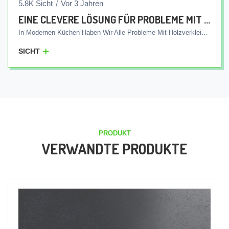
5.8K Sicht
Vor 3 Jahren
EINE CLEVERE LÖSUNG FÜR PROBLEME MIT KÜCHENSCHRANKPLATTEN
In Modernen Küchen Haben Wir Alle Probleme Mit Holzverkleidungen. Diese Probleme Werden Im Allgemeinen Durch Die Holzstruktur Dieser Platten Und Ihre Empfindlichkeit Gegenüber Dem Eindringen Von Wasser Verursacht. Verrottung, Zerstörung Von Tellern Und Bakterienwachstum In Unseren Küchen Sind Häufige Probleme, Die Unzählige Bedenken Hinsichtlich Der Sauberkeit Der Umwelt Hervorrufen. Aber Jetzt Sind Wir Bei Der Amitis Group Of Factories Bereit, Diese Probleme Einfach Und Mit Einer Intelligenten Lösung Für Immer Zu Beseitigen. Durch Die Herstellung Integrierter Amitis-Paneele Ermöglichen Wir Ihnen, Ihre Küche Mit Ruhe Und Vertrauen Zu Erleben. Je Nach Bedarf Werden Die Integrierten Platten Von Amitis Individuell Entworfen Und In Verschiedenen Abmessungen Und Größen Hergestellt. Aufgrund Ihrer Einzigartigen Eigenschaften Verhindern Diese Platten Nicht Nur Das Eindringen Von Wasser, Sondern Minimieren Auch Fäulnis Und Bakterienwachstum. Auf Diese Weise Werden Durch Die Verwendung Integrierter Amitis-Platten Ihre Sorgen Hinsichtlich Der Sauberkeit Der Küchenumgebung Minimiert Und Sie Erhalten Eine Gesunde Und Schöne Umgebung. Darüber Hinaus Ist Auch Die Spüle Nahtlos Mit Den Platten Verbunden Und Wird Schlicht Und In Der Farbe Und Größe Ihrer Wahl Gefertigt. Mit Der Produktionslinie Der Amitis-Fabriken Gelangen Integrierte Spülen In Verschiedenen Farben Und Designs Zu Ihnen Nach Hause. Wenn Sie Auf Die Qualität Von Amitis Vertrauen, Werden Sie Ganz Einfach Und Sicher Zu Einem Einzigartigen Erlebnis Mit Integrierten Tellern In Ihrer Küche Gelangen. Vergessen Sie Mit Amitis Probleme Und Erleben Sie Qualität In Ihrer Küche. Darüber Hinaus Sind Wir Stets Bestrebt, Ihre Anforderungen Bei Der Gestaltung Und Herstellung Integrierter Küchenpaneele Durch Kontinuierliche Verbesserung Der Technologie Und Verwendung Hochwertiger Materialien Zu Erfüllen.
SICHT
PRODUKT
VERWANDTE PRODUKTE