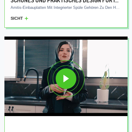
SCHÖNES UND PRAKTISCHES DESIGN FÜR IHRE KÜCHE
Amitis-Einbauplatten Mit Integrierter Spüle Gehören Zu Den Hochwertigen Und Marktfähigen Produkten Unseres Unternehmens. Diese Platten Werden Mit Fortschrittlicher Produktionstechnologie In Einem Stück Hergestellt Und Im Gegensatz Zu Anderen Produkten Wird Die Spüle Nicht Separat An Der Platte Installiert. Vielmehr Werden Teller Und Spüle Integriert Hergestellt Und Als Ganzes An Den Kunden Geliefert. Dieses Einzigartige Merkmal Bedeutet, Dass Zwischen Der Platte Und Dem Spülbecken Keine Rillen Und Nähte Vorhanden Sind, Wodurch Der Rückfluss Des Wassers Aus Dem Spülbecken Leicht In Die Abwasserrohre Geleitet Wird Und Die Bildung Von Hautbereichen Für Bakterien Verhindert Wird. Darüber Hinaus Sind Diese Teller Mit Antibakterieller Wirkung Ausgestattet, Die Mit Jeder Art Von Reinigungsmittel Kompatibel Ist. Das Bedeutet, Dass Sie Zum Waschen Des Bildschirms Und Des Spülbeckens Jedes Haushaltswaschmittel Verwenden Können, Ohne Sich Gedanken Über Die Auswirkungen Auf Die Oberfläche Des Bildschirms Und Des Waschbeckens Machen Zu Müssen. Wenn Sie Sich Für Amitis-Einbauplatten Mit Integrierter Spüle Entscheiden, Schaffen Sie Nicht Nur Eine Schöne Und Helle Küche, Sondern Verfügen Auch Über Bessere Sanitäranlagen In Ihrer Küche, Die Es Den Benutzern Ermöglichen, Einfach Und Bequem In Ihrer Küche Zu Arbeiten.
SICHT