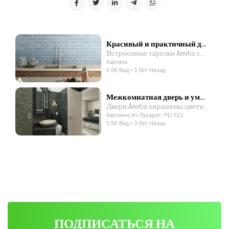
Красивый и практичный дизайн для вашей кухни
Встроенные тарелки Amitis со встроенной мойкой – один из качественных и востребованных продуктов нашей компании. Эти тарелки изготавливаются цельными с использованием передовых технологий производства, и, в отличие от других продуктов, мойка не устанавливается отдельно на тарелку. Напротив, тарелка и мойка производятся комплексно и доставляются клиентам как единое целое. Эта уникальная особенность заключается в отсутствии канавок и швов между плитой и раковиной, благодаря чему возврат воды внутри раковины легко направляется в канализационные трубы и предотвращается создание участков кожи для бактерий. Кроме того, эти плиты оснащены антибактериальным покрытием, совместимым с любым типом моющих средств. Это означает, что вы можете использовать любое бытовое моющее средство для мытья экрана и раковины, не беспокоясь о его воздействии на поверхность экрана и раковины. Выбрав встраиваемые плиты Amitis со встроенной мойкой, вы не только создадите красивую и светлую кухню, но и улучшите санитарные условия на своей кухне, что позволит пользователям работать на своей кухне легко и непринужденно.
Картина
5.5K Вид • 3 Лет Назад
Межкомнатная дверь и умывальник Amitis — это сочетание красоты и функциональности для вашего дома.
Двери Amitis окрашены цветным покрытием из оригинальных пигментов толщиной от 3 до 5 мм, что свидетельствует о качестве и долговечности продукции. Одной из наиболее очевидных особенностей этого продукта является то, что, создавая линии и царапины на всех дверях продуктов марки Amitis, они легко исчезают с помощью всего одной полировки, а ремонт дверей может быть решен в одном месте специалистами Amitis без необходимости. сослаться на фабрику.Это не создает проблем для покупателей. Двери Amitis зарекомендовали себя как на виллах, так и на открытых площадках, что предотвращает попадание наружного воздуха в окружающую среду благодаря наличию теплоизоляции. Внутренние двери Amitis имеют акустический режим, поэтому внутренние звуки не просачиваются во внешнюю среду, а в терапевтических помещениях использование этих типов дверей высоко ценится.
Картинка Из Продукт: PD-513
5.5K Вид • 3 Лет Назад
ПОДПИСАТЬСЯ НА