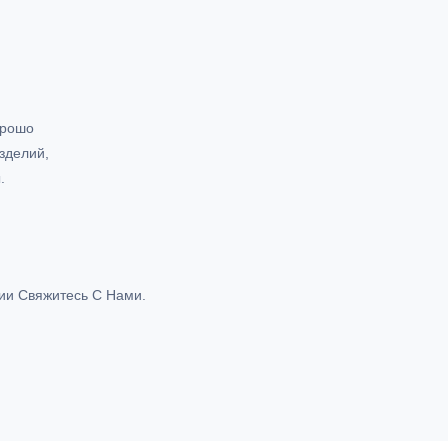
орошо
зделий,
.
ии Свяжитесь С Нами.