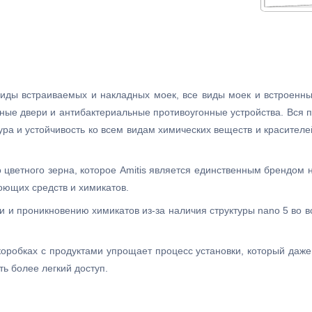
виды встраиваемых и накладных моек, все виды моек и встроенн
ные двери и антибактериальные противоугонные устройства. Вся п
ура и устойчивость ко всем видам химических веществ и красител
о цветного зерна, которое Amitis является единственным брендом 
оющих средств и химикатов.
ти и проникновению химикатов из-за наличия структуры nano 5 во в
оробках с продуктами упрощает процесс установки, который даж
ь более легкий доступ.