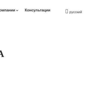
омпании
Консультации
русский
А