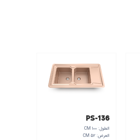
PS-136
الطول: 100 CM
العرض: 52 CM