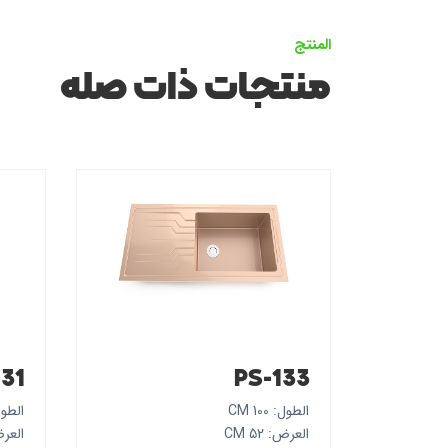
المنتج
منتجات ذات صله
131
PS-133
الطول: 100 CM
الطول: 0
العرض: 52 CM
العرض: 