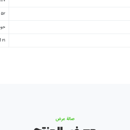
120 CM
52 CM
حوض
21 CM
صالة عرض