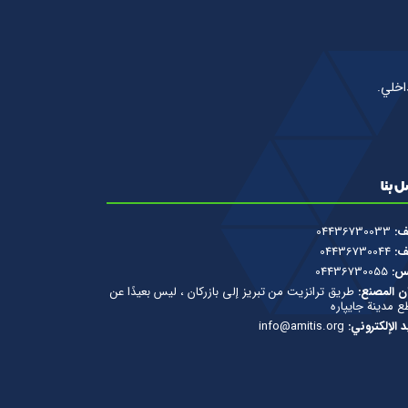
اخلي.
 بنا
ف:
04436730033
ف:
04436730044
س:
04436730055
ن المصنع:
طريق ترانزيت من تبريز إلى بازركان ، ليس بعيدًا عن
ع مدينة جایپاره
يد الإلكتروني:
info@amitis.org