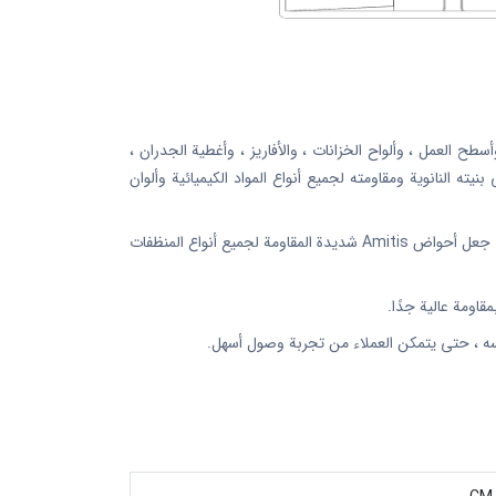
 العمل ، وألواح الخزانات ، والأفاريز ، وأغطية الجدران ،
ه النانوية ومقاومته لجميع أنواع المواد الكيميائية وألوان
يتم الحصول على لون المنتجات من حبيبات الألوان الطبيعية ، وهي العلامة التجارية الوحيدة في السوق التي تستخدم هذه الطريقة Amitis ، مما جعل أحواض Amitis شديدة المقاومة لجميع أنواع المنظفات
سه ، حتى يتمكن العملاء من تجربة وصول أسهل.