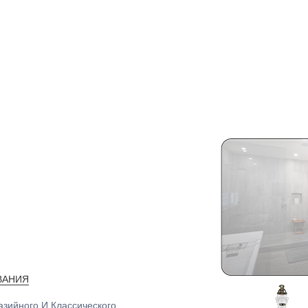
ВАНИЯ
зийного И Классического