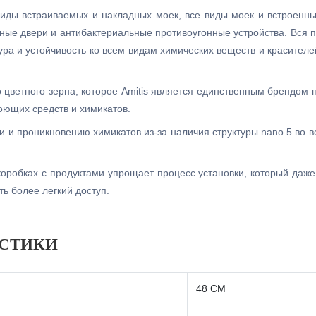
виды встраиваемых и накладных моек, все виды моек и встроенн
ные двери и антибактериальные противоугонные устройства. Вся п
ура и устойчивость ко всем видам химических веществ и красител
о цветного зерна, которое Amitis является единственным брендом 
оющих средств и химикатов.
ти и проникновению химикатов из-за наличия структуры nano 5 во в
оробках с продуктами упрощает процесс установки, который даж
ь более легкий доступ.
ИСТИКИ
48 СМ