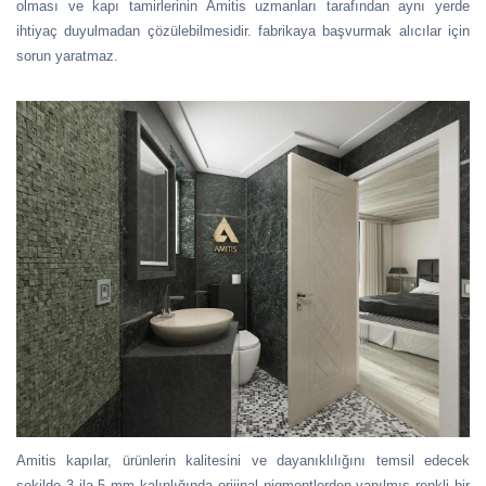
olması ve kapı tamirlerinin Amitis uzmanları tarafından aynı yerde
ihtiyaç duyulmadan çözülebilmesidir. fabrikaya başvurmak alıcılar için
sorun yaratmaz.
Amitis kapılar, ürünlerin kalitesini ve dayanıklılığını temsil edecek
şekilde 3 ila 5 mm kalınlığında orijinal pigmentlerden yapılmış renkli bir