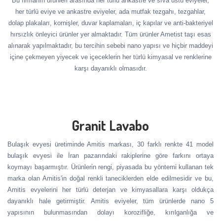
Bu firmanın ürünleri arasında her türlü ankastre ve sıva üstü eviyeler,
her türlü eviye ve ankastre eviyeler, ada mutfak tezgahı, tezgahlar,
dolap plakaları, kornişler, duvar kaplamaları, iç kapılar ve anti-bakteriyel
hırsızlık önleyici ürünler yer almaktadır. Tüm ürünler Ametist taşı esas
alınarak yapılmaktadır, bu tercihin sebebi nano yapısı ve hiçbir maddeyi
içine çekmeyen yiyecek ve içeceklerin her türlü kimyasal ve renklerine
karşı dayanıklı olmasıdır.
Granit Lavabo
Bulaşık evyesi üretiminde Amitis markası, 30 farklı renkte 41 model
bulaşık evyesi ile İran pazarındaki rakiplerine göre farkını ortaya
koymayı başarmıştır. Ürünlerin rengi, piyasada bu yöntemi kullanan tek
marka olan Amitis'in doğal renkli taneciklerden elde edilmesidir ve bu,
Amitis evyelerini her türlü deterjan ve kimyasallara karşı oldukça
dayanıklı hale getirmiştir. Amitis eviyeler, tüm ürünlerde nano 5
yapısının bulunmasından dolayı korozifliğe, kırılganlığa ve