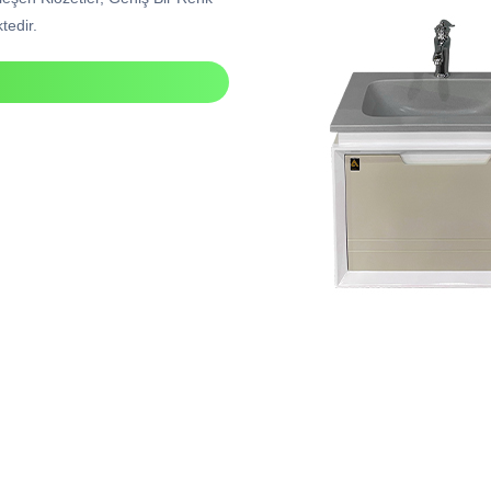
tedir.
I