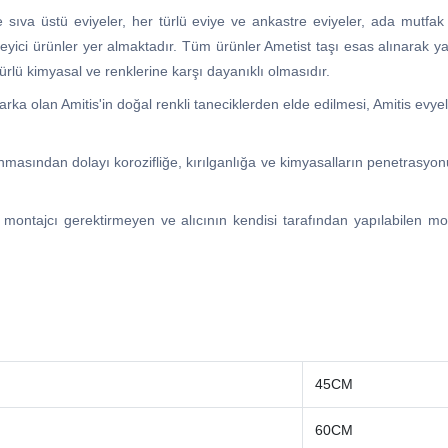
 sıva üstü eviyeler, her türlü eviye ve ankastre eviyeler, ada mutfak t
önleyici ürünler yer almaktadır. Tüm ürünler Ametist taşı esas alınarak y
rlü kimyasal ve renklerine karşı dayanıklı olmasıdır.
ka olan Amitis'in doğal renkli taneciklerden elde edilmesi, Amitis evyel
nmasından dolayı korozifliğe, kırılganlığa ve kimyasalların penetrasyo
, montajcı gerektirmeyen ve alıcının kendisi tarafından yapılabilen mon
45CM
60CM