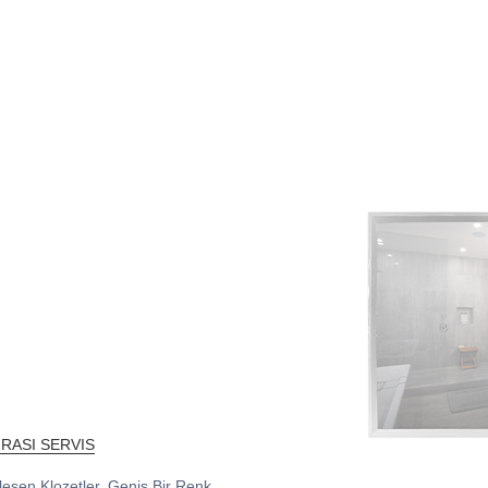
NRASI SERVIS
leşen Klozetler, Geniş Bir Renk