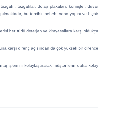
ezgahı, tezgahlar, dolap plakaları, kornişler, duvar
apılmaktadır, bu tercihin sebebi nano yapısı ve hiçbir
erini her türlü deterjan ve kimyasallara karşı oldukça
nuna karşı direnç açısından da çok yüksek bir dirence
taj işlemini kolaylaştırarak müşterilerin daha kolay