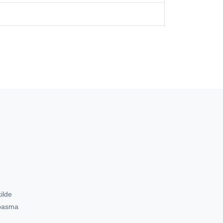
ilde
 basma