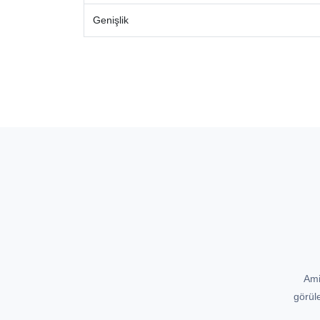
Genişlik
Ami
görül