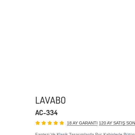
LAVABO
AC-334
18 AY GARANTI
120 AY SATIŞ SO
Fantezi Ve Klasik Tasarımlarda Pvc Kabinlerle Bütün