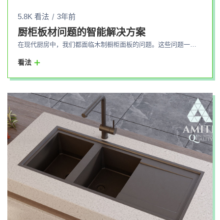
5.8K 看法
3年前
厨柜板材问题的智能解决方案
在现代厨房中，我们都面临木制橱柜面板的问题。这些问题一般是由这些板材的木质结构及其对水渗透的敏感性造成的。厨房中的盘子腐烂、损坏和细菌滋生是常见的问题，在保持环境清洁方面引起了无数关注。 但是现在，我们 Amitis Group Of Factories 可以轻松地使用智能解决方案，随时准备永远消除这些问题。通过生产 Amitis 集成面板，我们让您安心、自信地体验您的厨房。 根据您的需要，Amitis 集成板可定制设计并生产不同的尺寸和尺寸。由于其独特的特性，这些板不仅可以防止水渗透，还可以最大限度地减少腐烂和细菌滋生。这样一来，使用Amitis集成板，您就可以将保持厨房环境清洁的烦恼降到最低，为您提供一个健康美丽的环境。 此外，水槽还与板材无缝连接，制作简单，颜色和尺寸任您选择。凭借 Amitis 工厂的生产线，各种颜色和设计的集成水槽到达您的家中。相信 Amitis 的质量会让您轻松自信地在厨房中获得独特的集成板体验。 使用 Amitis，忘记问题并体验厨房的质量。此外，我们一直致力于通过不断改进技术和使用优质材料来满足您在集成厨房面板设计和生产方面的需求。
看法