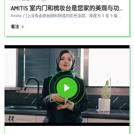
AMITIS 室内门和梳妆台是您家的美观与功能的结合
Amitis 门上涂有由原始颜料制成的彩色涂层，厚度为 3 至 5 毫米，以代表产品的质量和耐用性。 该产品最明显的特点之一是，所有Amitis品牌产品的门板都会产生线条和划痕，只需一次抛光即可轻松消失，门板维修无需Amitis专家在同一地点解决以工厂为准，不会给买家造成困扰。 Amitis 门在别墅和室外空间中表现出高性能，由于隔热材料的存在，可以防止任何外部空气进入环境。 Amitis 内门具有声学模式，因此内部声音不会泄漏到外部环境，在治疗空间中，此类门的使用受到高度重视。
看法