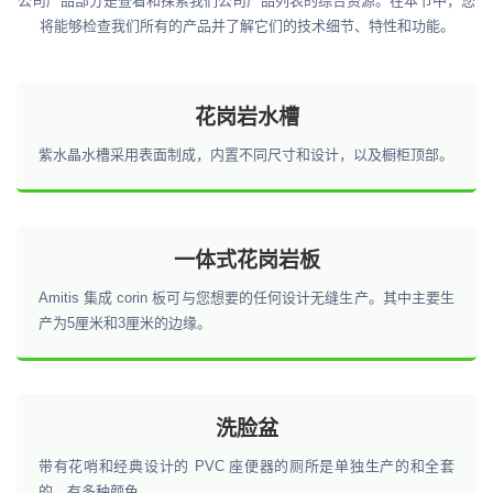
公司产品部分是查看和探索我们公司产品列表的综合资源。在本节中，您
将能够检查我们所有的产品并了解它们的技术细节、特性和功能。
花岗岩水槽
紫水晶水槽采用表面制成，内置不同尺寸和设计，以及橱柜顶部。
一体式花岗岩板
Amitis 集成 corin 板可与您想要的任何设计无缝生产。其中主要生
产为5厘米和3厘米的边缘。
洗脸盆
带有花哨和经典设计的 PVC 座便器的厕所是单独生产的和全套
的，有多种颜色。