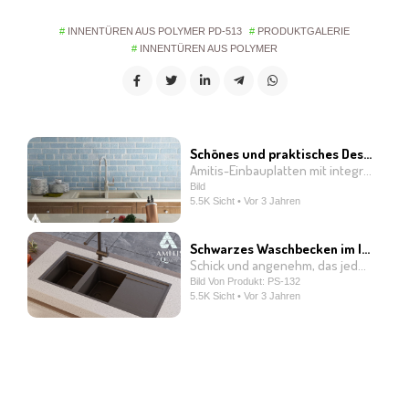
INNENTÜREN AUS POLYMER PD-513
PRODUKTGALERIE
INNENTÜREN AUS POLYMER
Schönes und praktisches Design für Ihre Küche
Amitis-Einbauplatten mit integrierter Spüle gehören zu den hochwertigen und marktfähigen Produkten unseres Unternehmens. Diese Platten werden mit fortschrittlicher Produktionstechnologie in einem Stück hergestellt und im Gegensatz zu anderen Produkten wird die Spüle nicht separat an der Platte installiert. Vielmehr werden Teller und Spüle integriert hergestellt und als Ganzes an den Kunden geliefert. Dieses einzigartige Merkmal bedeutet, dass zwischen der Platte und dem Spülbecken keine Rillen und Nähte vorhanden sind, wodurch der Rückfluss des Wassers aus dem Spülbecken leicht in die Abwasserrohre geleitet wird und die Bildung von Hautbereichen für Bakterien verhindert wird. Darüber hinaus sind diese Teller mit antibakterieller Wirkung ausgestattet, die mit jeder Art von Reinigungsmittel kompatibel ist. Das bedeutet, dass Sie zum Waschen des Bildschirms und des Spülbeckens jedes Haushaltswaschmittel verwenden können, ohne sich Gedanken über die Auswirkungen auf die Oberfläche des Bildschirms und des Waschbeckens machen zu müssen. Wenn Sie sich für Amitis-Einbauplatten mit integrierter Spüle entscheiden, schaffen Sie nicht nur eine schöne und helle Küche, sondern verfügen auch über bessere Sanitäranlagen in Ihrer Küche, die es den Benutzern ermöglichen, einfach und bequem in ihrer Küche zu arbeiten.
Bild
5.5K Sicht • Vor 3 Jahren
Schwarzes Waschbecken im Inselschrank
Schick und angenehm, das jeden Koch vor Glück ertrinken lässt.
Bild Von Produkt: PS-132
5.5K Sicht • Vor 3 Jahren