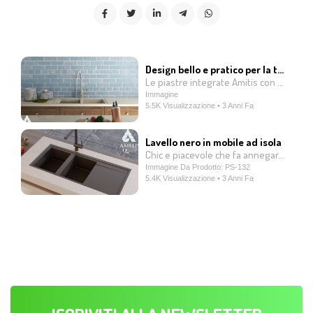
Design bello e pratico per la tua cucina
Le piastre integrate Amitis con lavello integrato sono uno dei prodotti di qualità e commerciabili della nostra azienda. Queste piastre sono prodotte in un unico pezzo utilizzando una tecnologia di produzione avanzata e, a differenza di altri prodotti, il lavello non è installato separatamente dalla piastra. Piuttosto, la piastra e il lavello vengono prodotti in modo integrato e consegnati ai clienti in un unico pezzo. Questa caratteristica unica comporta l'assenza di scanalature e giunture tra la piastra e il lavello, che rende il ritorno dell'acqua all'interno del lavello facilmente indirizzato verso le condutture fognarie e prevenendo la creazione di zone cutanee per i batteri. Inoltre, queste piastre sono dotate di antibatterico compatibile con qualsiasi tipo di detersivo. Ciò significa che è possibile utilizzare qualsiasi tipo di detergente domestico per lavare lo schermo e il lavello senza preoccuparsi dei suoi effetti sulla superficie dello schermo e del lavello. Scegliendo le piastre integrate Amitis con lavello integrato, oltre a creare una cucina bella e leggera, avrai nella tua cucina servizi igienici migliori, che consentiranno agli utenti di lavorare nella loro cucina in modo semplice e agevole.
Immagine
5.5K Visualizzazione • 3 Anni Fa
Lavello nero in mobile ad isola
Chic e piacevole che fa annegare dalla felicità ogni cuoco.
Immagine Da Prodotto: PS-132
5.4K Visualizzazione • 3 Anni Fa