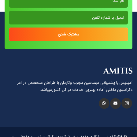
مشترک شدن
آمیتیس با پشتيبانى مهندسين مجرب وكاردان با طراحان متخصص در امر
دكراسيون داخلى آماده بهترين خدمات در كل كشورمیباشد.
© 2026 آمیتیس | کلیه حقوق برای شرکت پل گرانیت ارس محفوظ است.