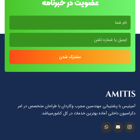
عضویت در خبرنامه
مشترک شدن
آمیتیس با پشتيبانى مهندسين مجرب وكاردان با طراحان متخصص در امر
دكراسيون داخلى آماده بهترين خدمات در كل كشورمیباشد.