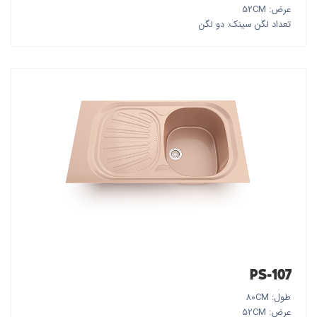
عرض: 52CM
تعداد لگن سینک: دو لگن
PS-107
طول: 80CM
عرض: 52CM