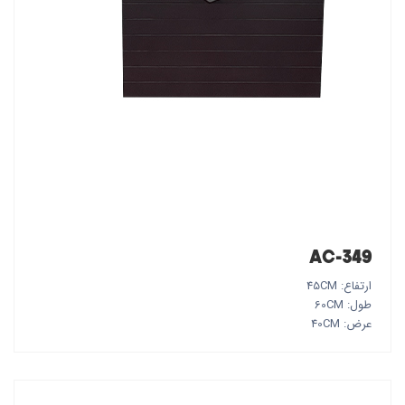
AC-349
ارتفاع: 45CM
طول: 60CM
عرض: 40CM