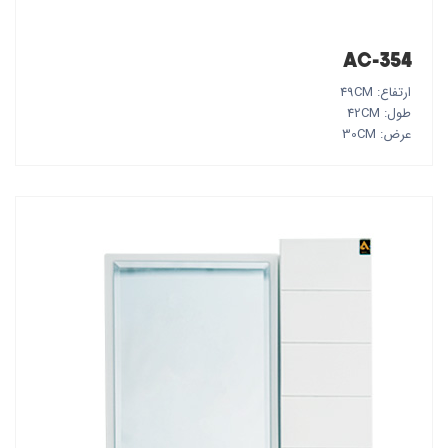
AC-354
ارتفاع: 49CM
طول: 42CM
عرض: 30CM