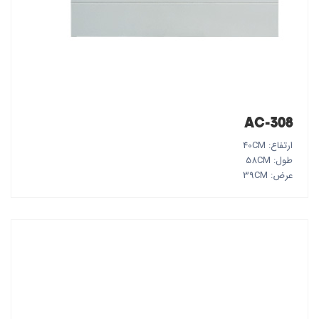
AC-308
ارتفاع: 40CM
طول: 58CM
عرض: 39CM