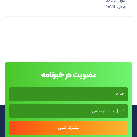
طول: 58CM
عرض: 39CM
عضویت در خبرنامه
مشترک شدن