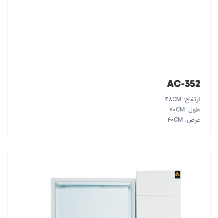
AC-352
ارتفاع: 48CM
طول: 70CM
عرض: 40CM