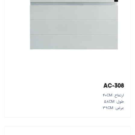
AC-308
ارتفاع: 40CM
طول: 58CM
عرض: 39CM