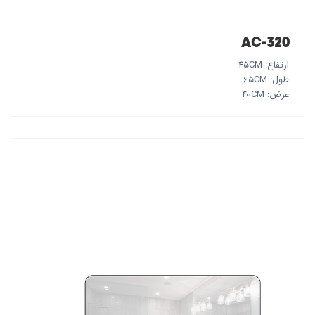
AC-320
ارتفاع: 45CM
طول: 65CM
عرض: 40CM