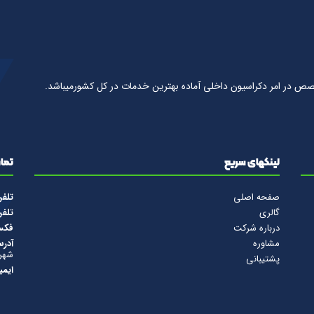
صص در امر دكراسيون داخلى آماده بهترين خدمات در كل كشورمیباشد.
لینکهای سریع
تماس
صفحه اصلی
تلف
گالری
تلف
درباره شرکت
فک
مشاوره
آدرس
شهرس
پشتیبانی
ایمی