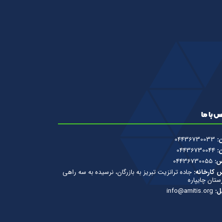
 با ما
ن:
04436730033
ن:
04436730044
س:
04436730055
 کارخانه:
جاده ترانزیت تبریز به بازرگان، نرسیده به سه راهی
تان چایپاره
ل:
info@amitis.org