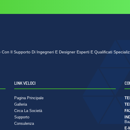
se Con Il Supporto Di Ingegneri E Designer Esperti E Qualificati Speciali
LINK VELOCI
CO
Pagina Principale
TE
Galleria
TE
Circa La Società
FA
Supporto
IN
Baz
Consulenza
E-