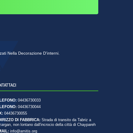
zzati Nella Decorazione D'interni.
NTATTACI
LEFONO:
04436730033
LEFONO:
04436730044
X:
04436730055
DIRIZZO DI FABBRICA:
Strada di transito da Tabriz a
argan, non lontano dall'incrocio della città di Chaypareh
MAIL:
info@amitis.org